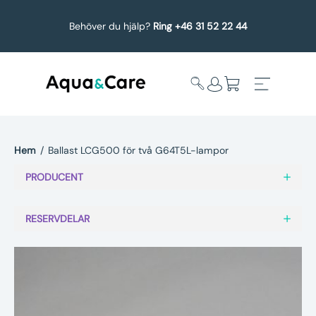
Behöver du hjälp?
Ring +46 31 52 22 44
Hem
/
Ballast LCG500 för två G64T5L-lampor
Expandera
Affärsområden
PRODUCENT
undermeny
Köp reservdelar
RESERVDELAR
Service
Uppgradering