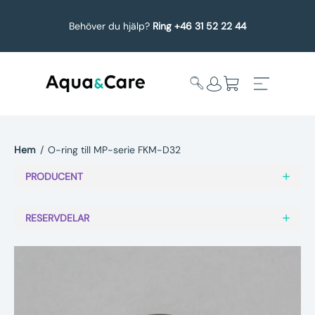
Behöver du hjälp?
Ring +46 31 52 22 44
Hem
/
O-ring till MP-serie FKM-D32
Expandera
Affärsområden
PRODUCENT
undermeny
Köp reservdelar
RESERVDELAR
Service
Uppgradering