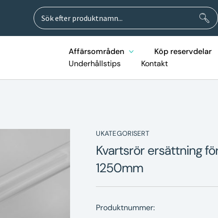
Sök
Sök
efter:
Affärsområden
Köp reservdelar
Underhållstips
Kontakt
UKATEGORISERT
Kvartsrör ersättning f
1250mm
Produktnummer: