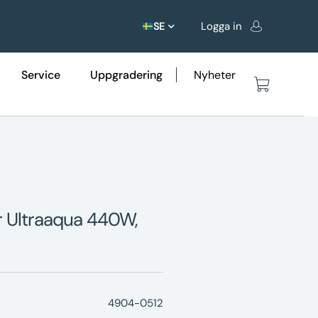
Logga in
SE
Service
Uppgradering
Nyheter
ör Ultraaqua 440W,
4904-0512