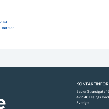
22 44
-care.se
KONTAKTINFOR
Backa Strandgata 1
422 46 Hisings Bac
Sverige