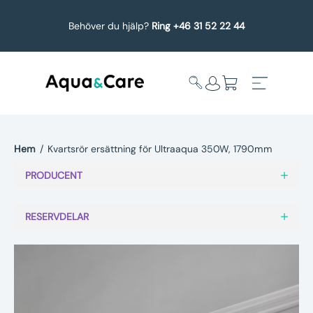
Behöver du hjälp?
Ring +46 31 52 22 44
Hem
/
Kvartsrör ersättning för Ultraaqua 350W, 1790mm
Expandera
Affärsområden
PRODUCENT
undermeny
Köp reservdelar
RESERVDELAR
Service
Uppgradering