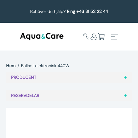
Behöver du hjälp?
Ring +46 31 52 22 44
Hem
/
Ballast elektronisk 440W
Expandera
Affärsområden
PRODUCENT
undermeny
Köp reservdelar
RESERVDELAR
Service
Uppgradering