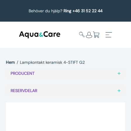
Behöver du hjälp?
Ring +46 31 52 22 44
Hem
/
Lampkontakt keramisk 4-STIFT G2
Expandera
Affärsområden
PRODUCENT
undermeny
Köp reservdelar
RESERVDELAR
Service
Uppgradering