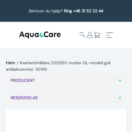
Behöver du hjälp?
Ring +46 31 52 22 44
Hem
/
Kvartsrörhållare 220/350 mutter GL-modell grå
artikelnummer: 301110
Expandera
Affärsområden
undermeny
PRODUCENT
Köp reservdelar
RESERVDELAR
Service
Uppgradering