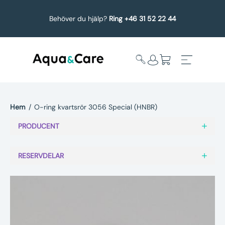
Behöver du hjälp?
Ring +46 31 52 22 44
Hem
/
O-ring kvartsrör 3056 Special (HNBR)
Expandera
Affärsområden
PRODUCENT
undermeny
Köp reservdelar
RESERVDELAR
Service
Uppgradering