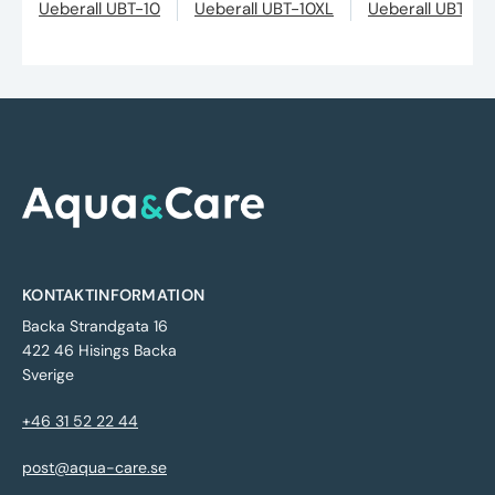
Ueberall UBT-10
Ueberall UBT-10XL
Ueberall UBT-3
KONTAKTINFORMATION
Backa Strandgata 16
422 46 Hisings Backa
Sverige
+46 31 52 22 44
post@aqua-care.se