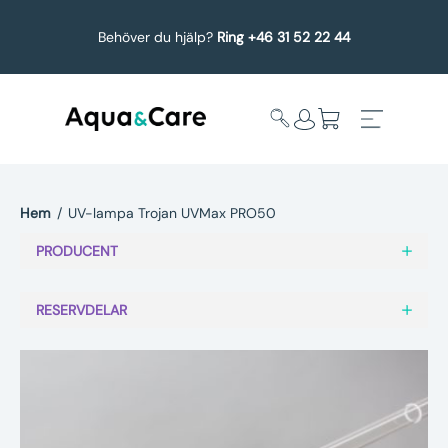
Behöver du hjälp?
Ring +46 31 52 22 44
Hem
/
UV-lampa Trojan UVMax PRO50
Expandera
Affärsområden
PRODUCENT
undermeny
Köp reservdelar
RESERVDELAR
Service
Uppgradering