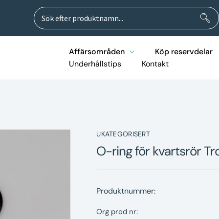
Sök
Sök
efter:
Affärsområden
Köp reservdelar
Underhållstips
Kontakt
UKATEGORISERT
O-ring för kvartsrör T
Produktnummer:
Org prod nr: