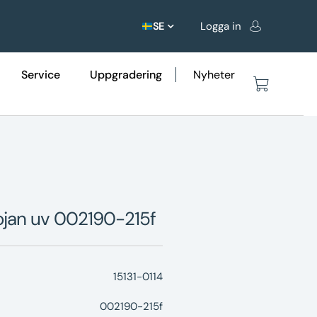
Logga in
SE
Service
Uppgradering
Nyheter
rojan uv 002190-215f
15131-0114
002190-215f