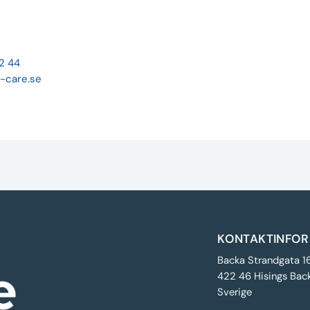
22 44
-care.se
KONTAKTINFOR
Backa Strandgata 1
422 46 Hisings Bac
Sverige