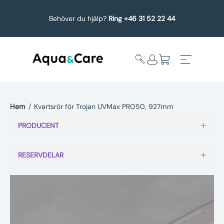
Behöver du hjälp?
Ring +46 31 52 22 44
Hem
/
Kvartsrör för Trojan UVMax PRO50, 927mm
Expandera
Affärsområden
PRODUCENT
undermeny
Köp reservdelar
RESERVDELAR
Service
Uppgradering