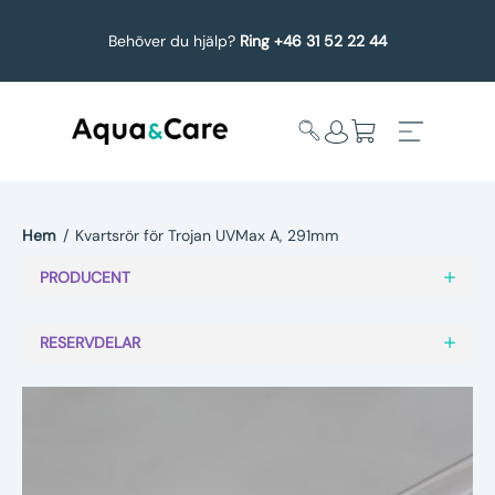
Behöver du hjälp?
Ring +46 31 52 22 44
Hem
/
Kvartsrör för Trojan UVMax A, 291mm
Expandera
Affärsområden
PRODUCENT
undermeny
Köp reservdelar
RESERVDELAR
Service
Uppgradering