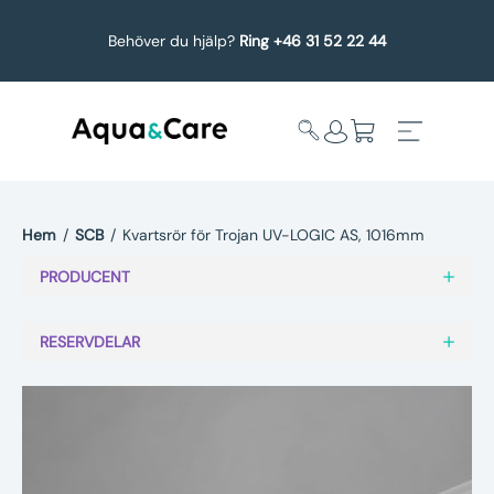
Behöver du hjälp?
Ring +46 31 52 22 44
Hem
/
SCB
/
Kvartsrör för Trojan UV-LOGIC AS, 1016mm
Expandera
Affärsområden
PRODUCENT
undermeny
Köp reservdelar
RESERVDELAR
Service
Uppgradering