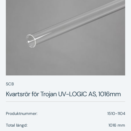
Nyheter
Underhållstips
Kontakt
SCB
Kvartsrör för Trojan UV-LOGIC AS, 1016mm
Produktnummer:
1510-1104
Total längd:
1016 mm