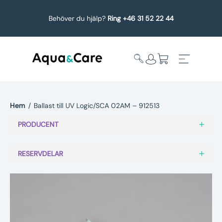
Behöver du hjälp?
Ring +46 31 52 22 44
Hem
/
Ballast till UV Logic/SCA 02AM – 912513
Expandera
Affärsområden
PRODUCENT
undermeny
Köp reservdelar
RESERVDELAR
Service
Uppgradering