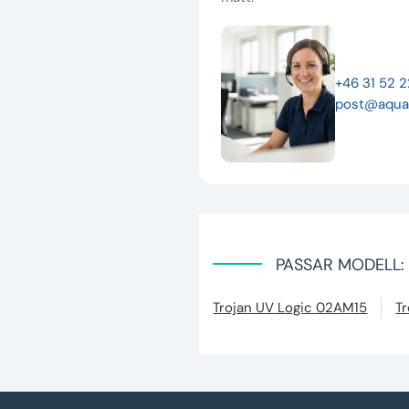
+46 31 52 
post@aqua
PASSAR MODELL:
Trojan UV Logic 02AM15
T