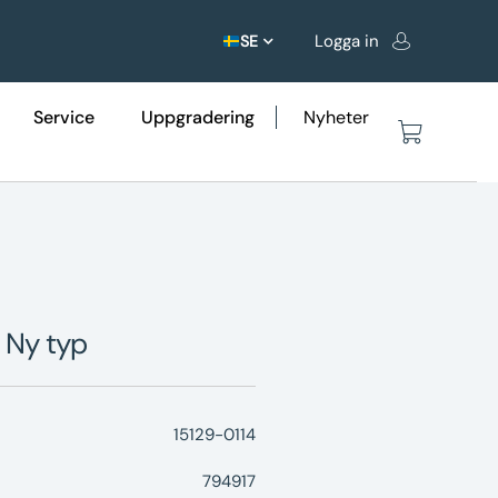
Logga in
SE
Service
Uppgradering
Nyheter
/ Ny typ
15129-0114
794917