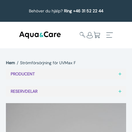
Behöver du hjälp?
Ring +46 31 52 22 44
Hem
/
Strömförsörjning för UVMax F
Expandera
Affärsområden
PRODUCENT
undermeny
Köp reservdelar
RESERVDELAR
Service
Uppgradering