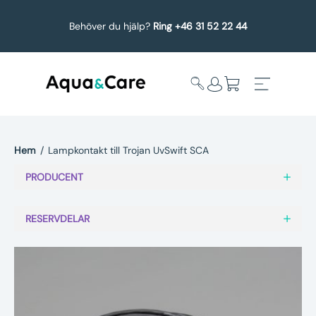
Behöver du hjälp?
Ring +46 31 52 22 44
Hem
/
Lampkontakt till Trojan UvSwift SCA
Expandera
Affärsområden
PRODUCENT
undermeny
Köp reservdelar
RESERVDELAR
Service
Uppgradering