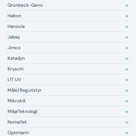
Grünbeck-Geno
Halton
Hanovia
Jabay
Jimco
Katadyn
Kryschi
LIT UV
Måle/Reg.utstyr
Mikrokill
MiljøTeknologi
NomaTek
Optimarin