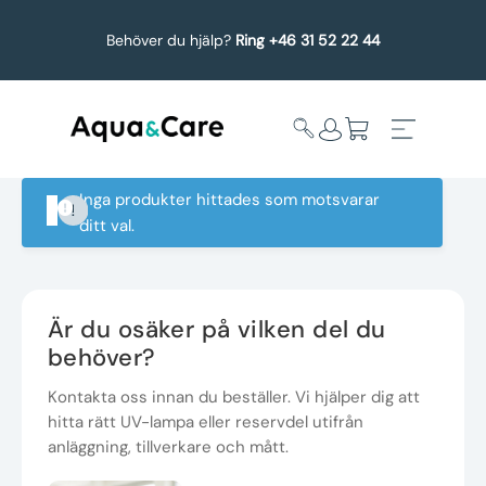
Behöver du hjälp?
Ring +46 31 52 22 44
Inga produkter hittades som motsvarar
ditt val.
Expandera
Affärsområden
undermeny
Köp reservdelar
Är du osäker på vilken del du
behöver?
Service
Kontakta oss innan du beställer. Vi hjälper dig att
hitta rätt UV-lampa eller reservdel utifrån
Uppgradering
anläggning, tillverkare och mått.