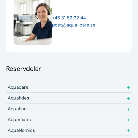
Nyheter
+46 31 52 22 44
Underhållstips
post@aqua-care.se
Kontakt
Reservdelar
Aquacare
Aquafides
Aquafine
Aquamatic
AquaNomics