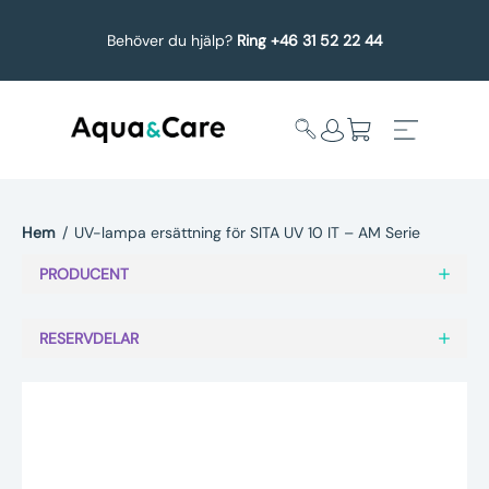
Behöver du hjälp?
Ring +46 31 52 22 44
Hem
/
UV-lampa ersättning för SITA UV 10 IT – AM Serie
Expandera
Affärsområden
PRODUCENT
undermeny
Köp reservdelar
RESERVDELAR
Service
Uppgradering