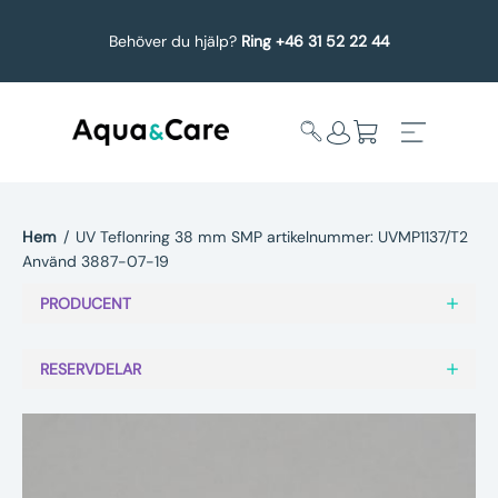
Behöver du hjälp?
Ring +46 31 52 22 44
Hem
/
UV Teflonring 38 mm SMP artikelnummer: UVMP1137/T2
Använd 3887-07-19
Expandera
Affärsområden
undermeny
PRODUCENT
Köp reservdelar
RESERVDELAR
Service
Uppgradering