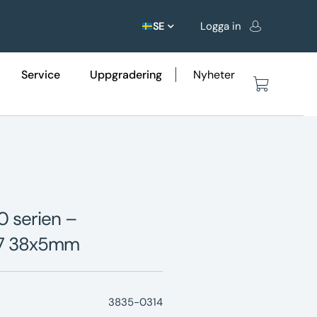
Logga in
SE
Service
Uppgradering
Nyheter
00 serien –
27 38x5mm
3835-0314