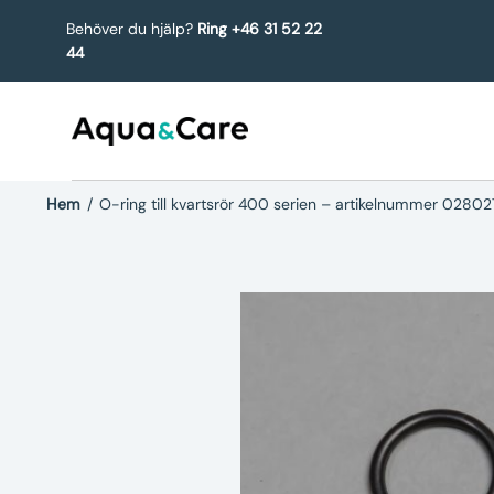
Behöver du hjälp?
Ring +46 31 52 22
44
Hem
/
O-ring till kvartsrör 400 serien – artikelnummer 028