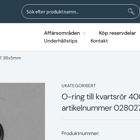
Sök
Sök
efter:
Affärsområden
Köp reservdelar
Underhållstips
Kontakt
027 38x5mm
UKATEGORISERT
O-ring till kvartsrör 4
artikelnummer 0280
Produktnummer: