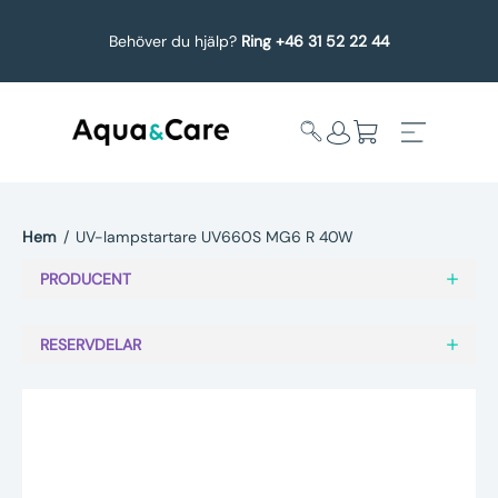
Behöver du hjälp?
Ring +46 31 52 22 44
Hem
/
UV-lampstartare UV660S MG6 R 40W
Expandera
Affärsområden
PRODUCENT
undermeny
Köp reservdelar
RESERVDELAR
Service
Uppgradering