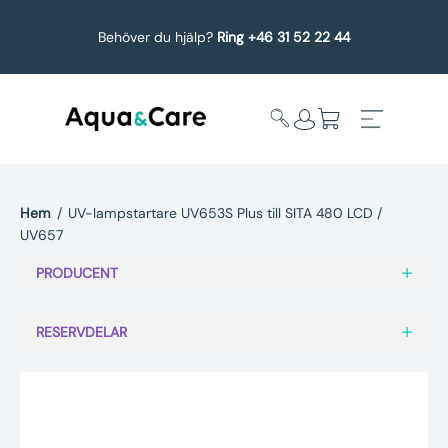
Behöver du hjälp?
Ring +46 31 52 22 44
Hem
/
UV-lampstartare UV653S Plus till SITA 480 LCD /
UV657
Expandera
Affärsområden
undermeny
PRODUCENT
Köp reservdelar
RESERVDELAR
Service
Uppgradering