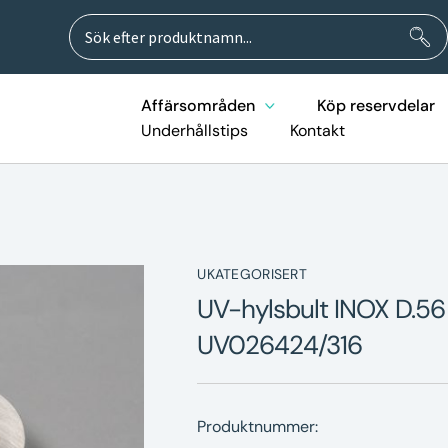
Sök
Sök
efter:
Affärsområden
Köp reservdelar
Underhållstips
Kontakt
UKATEGORISERT
UV-hylsbult INOX D.56
UV026424/316
Produktnummer: