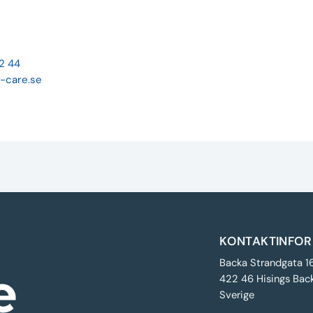
22 44
-care.se
KONTAKTINFOR
Backa Strandgata 1
422 46 Hisings Bac
Sverige