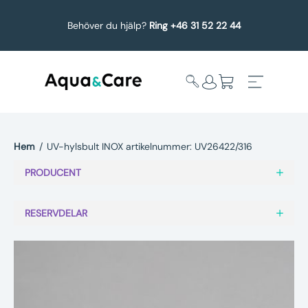
Behöver du hjälp?
Ring +46 31 52 22 44
Hem
/
UV-hylsbult INOX artikelnummer: UV26422/316
Expandera
Affärsområden
PRODUCENT
undermeny
Köp reservdelar
RESERVDELAR
Service
Uppgradering