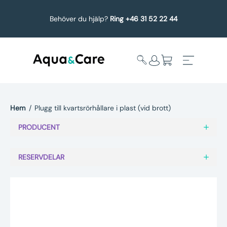
Behöver du hjälp?
Ring +46 31 52 22 44
Hem
/
Plugg till kvartsrörhållare i plast (vid brott)
Expandera
Affärsområden
PRODUCENT
undermeny
Köp reservdelar
RESERVDELAR
Service
Uppgradering