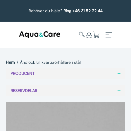
Behöver du hjälp?
Ring +46 31 52 22 44
Hem
/
Ändlock till kvartsrörhållare i stål
Expandera
Affärsområden
PRODUCENT
undermeny
Köp reservdelar
RESERVDELAR
Service
Uppgradering