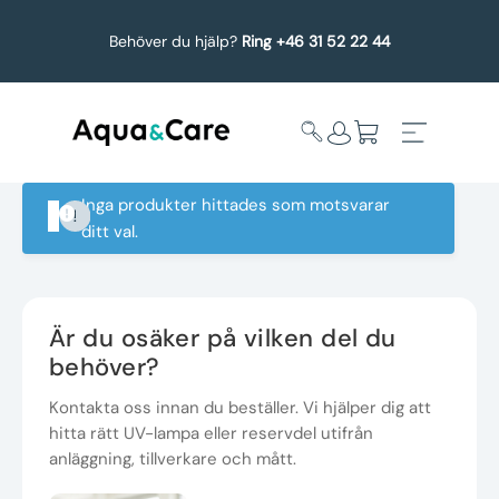
Behöver du hjälp?
Ring +46 31 52 22 44
Inga produkter hittades som motsvarar
ditt val.
Expandera
Affärsområden
undermeny
Köp reservdelar
Är du osäker på vilken del du
behöver?
Service
Kontakta oss innan du beställer. Vi hjälper dig att
hitta rätt UV-lampa eller reservdel utifrån
Uppgradering
anläggning, tillverkare och mått.