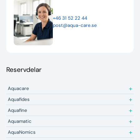
Nyheter
+46 31 52 22 44
Underhållstips
post@aqua-care.se
Kontakt
Reservdelar
Aquacare
Aquafides
Aquafine
Aquamatic
AquaNomics