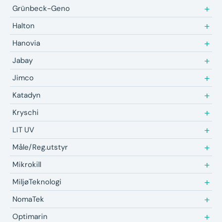
Grünbeck-Geno
Halton
Hanovia
Jabay
Jimco
Katadyn
Kryschi
LIT UV
Måle/Reg.utstyr
Mikrokill
MiljøTeknologi
NomaTek
Optimarin