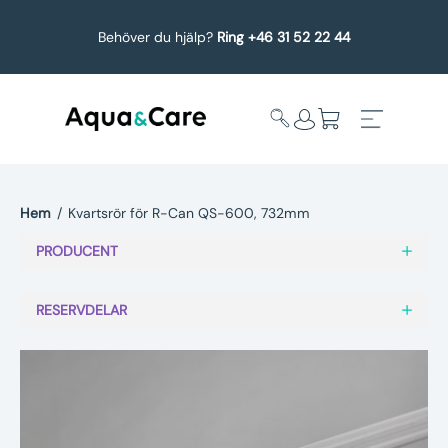
Behöver du hjälp?
Ring +46 31 52 22 44
Hem
/
Kvartsrör för R-Can QS-600, 732mm
Expandera
Affärsområden
PRODUCENT
undermeny
Köp reservdelar
RESERVDELAR
Service
Uppgradering