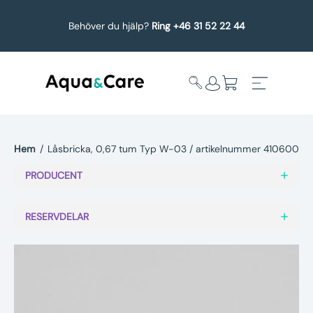
Behöver du hjälp?
Ring +46 31 52 22 44
Hem
/
Låsbricka, 0,67 tum Typ W-03 / artikelnummer 410600
Expandera
Affärsområden
PRODUCENT
undermeny
Köp reservdelar
RESERVDELAR
Service
Uppgradering