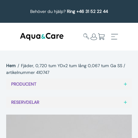
Behöver du hjälp?
Ring +46 31 52 22 44
Hem
/
Fjäder, 0,720 tum YDx2 tum lång 0,067 tum Ga SS /
artikelnummer 410747
Expandera
Affärsområden
undermeny
PRODUCENT
Köp reservdelar
RESERVDELAR
Service
Uppgradering