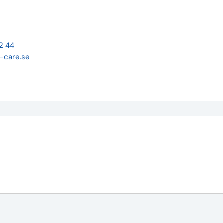
22 44
-care.se