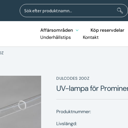
Sök
Sök
efter:
Affärsområden
Köp reservdelar
Underhållstips
Kontakt
0Z
DULCODES 200Z
UV-lampa för Prominen
Produktnummer:
Livslängd: