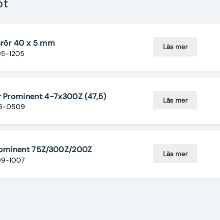
pt
srör 40 x 5 mm
Läs mer
05-1205
r Prominent 4-7x300Z (47,5)
Läs mer
16-0509
Prominent 75Z/300Z/200Z
Läs mer
09-1007