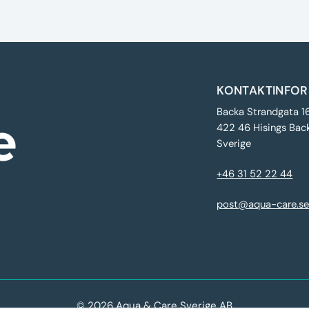
KONTAKTINFOR
Backa Strandgata 1
422 46 Hisings Bac
Sverige
+46 31 52 22 44
post@aqua-care.s
© 2026 Aqua & Care Sverige AB