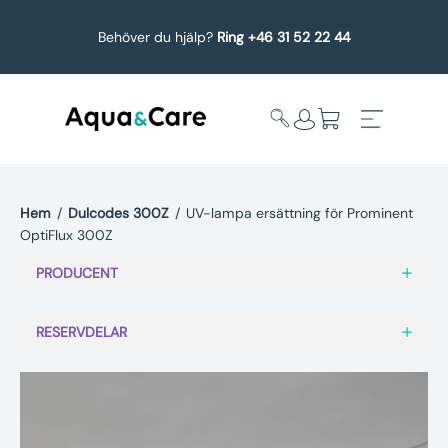
Behöver du hjälp?
Ring +46 31 52 22 44
Hem
/
Dulcodes 300Z
/
UV-lampa ersättning för Prominent
OptiFlux 300Z
Expandera
Affärsområden
undermeny
PRODUCENT
Köp reservdelar
RESERVDELAR
Service
Uppgradering