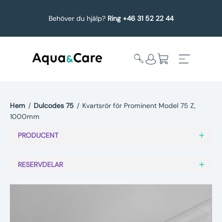
Behöver du hjälp?
Ring +46 31 52 22 44
Hem
/
Dulcodes 75
/
Kvartsrör för Prominent Model 75 Z,
1000mm
Expandera
Affärsområden
undermeny
PRODUCENT
Köp reservdelar
RESERVDELAR
Service
Uppgradering