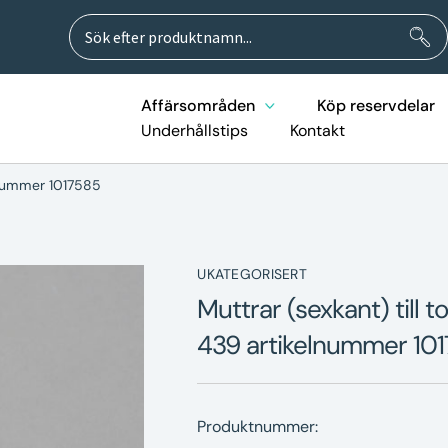
Sök
Sök
efter:
Affärsområden
Köp reservdelar
Underhållstips
Kontakt
elnummer 1017585
UKATEGORISERT
Muttrar (sexkant) till
439 artikelnummer 10
Produktnummer: