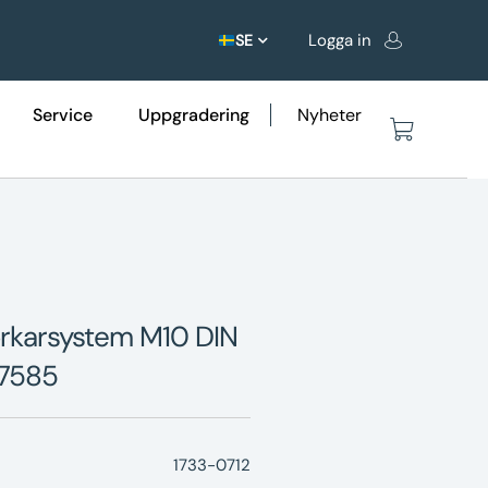
Logga in
SE
Service
Uppgradering
Nyheter
 torkarsystem M10 DIN
17585
1733-0712