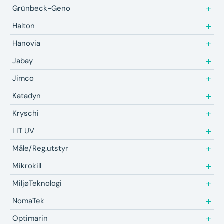
Grünbeck-Geno
Halton
Hanovia
Jabay
Jimco
Katadyn
Kryschi
LIT UV
Måle/Reg.utstyr
Mikrokill
MiljøTeknologi
NomaTek
Optimarin