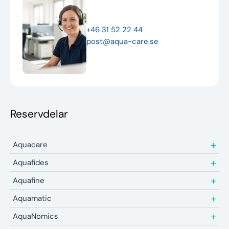
Nyheter
+46 31 52 22 44
Underhållstips
post@aqua-care.se
Kontakt
Reservdelar
Aquacare
Aquafides
Aquafine
Aquamatic
AquaNomics