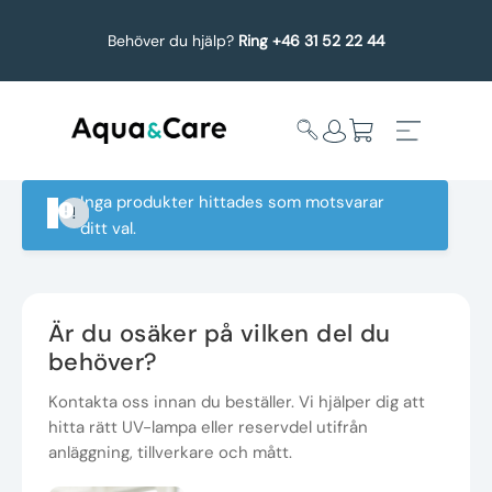
Behöver du hjälp?
Ring +46 31 52 22 44
Inga produkter hittades som motsvarar
ditt val.
Expandera
Affärsområden
undermeny
Köp reservdelar
Är du osäker på vilken del du
behöver?
Service
Kontakta oss innan du beställer. Vi hjälper dig att
hitta rätt UV-lampa eller reservdel utifrån
Uppgradering
anläggning, tillverkare och mått.