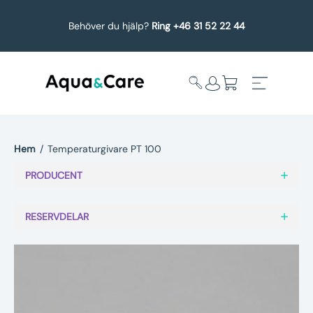
Behöver du hjälp?
Ring +46 31 52 22 44
Hem
/
Temperaturgivare PT 100
Expandera
Affärsområden
PRODUCENT
undermeny
Köp reservdelar
RESERVDELAR
Service
Uppgradering