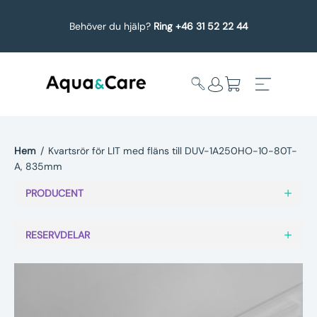
Behöver du hjälp?
Ring +46 31 52 22 44
Hem
/
Kvartsrör för LIT med fläns till DUV-1A250HO-10-80T-
A, 835mm
Expandera
Affärsområden
undermeny
PRODUCENT
Köp reservdelar
RESERVDELAR
Service
Uppgradering