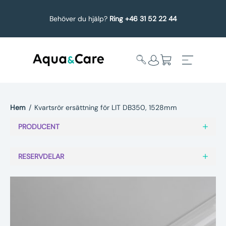
Behöver du hjälp?
Ring +46 31 52 22 44
Hem
/
Kvartsrör ersättning för LIT DB350, 1528mm
Expandera
Affärsområden
PRODUCENT
undermeny
Köp reservdelar
RESERVDELAR
Service
Uppgradering