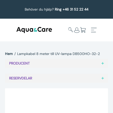
Behöver du hjälp?
Ring +46 31 52 22 44
Hem
/
Lampkabel 8 meter till UV-lampa DB500HO-32-2
Expandera
Affärsområden
PRODUCENT
undermeny
Köp reservdelar
RESERVDELAR
Service
Uppgradering