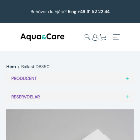
Behöver du hjälp?
Ring +46 31 52 22 44
Hem
/
Ballast DB350
Expandera
Affärsområden
PRODUCENT
undermeny
Köp reservdelar
RESERVDELAR
Service
Uppgradering