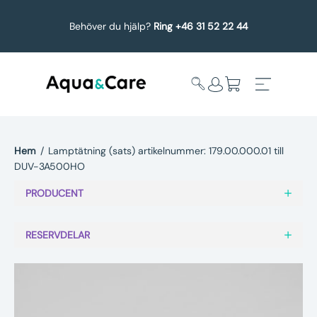
Behöver du hjälp?
Ring +46 31 52 22 44
Hem
/
Lamptätning (sats) artikelnummer: 179.00.000.01 till
DUV-3A500HO
Expandera
Affärsområden
undermeny
PRODUCENT
Köp reservdelar
RESERVDELAR
Service
Uppgradering