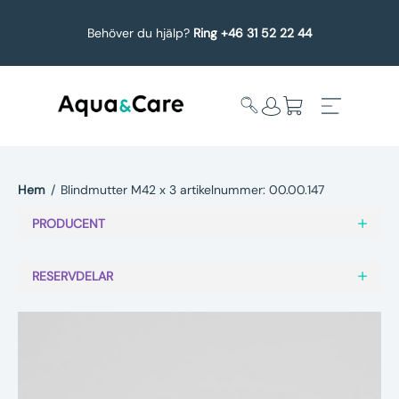
Behöver du hjälp?
Ring +46 31 52 22 44
Hem
/
Blindmutter M42 x 3 artikelnummer: 00.00.147
Expandera
Affärsområden
PRODUCENT
undermeny
Köp reservdelar
RESERVDELAR
Service
Uppgradering