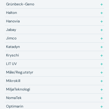
Grünbeck-Geno
Halton
Hanovia
Jabay
Jimco
Katadyn
Kryschi
LIT UV
Måle/Reg.utstyr
Mikrokill
MiljøTeknologi
NomaTek
Optimarin