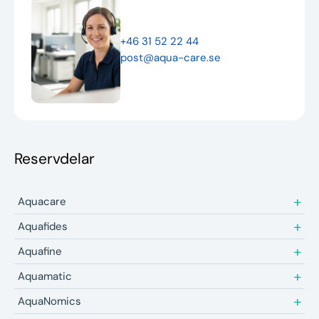
Nyheter
+46 31 52 22 44
Underhållstips
post@aqua-care.se
Kontakt
Reservdelar
Aquacare
Aquafides
Aquafine
Aquamatic
AquaNomics