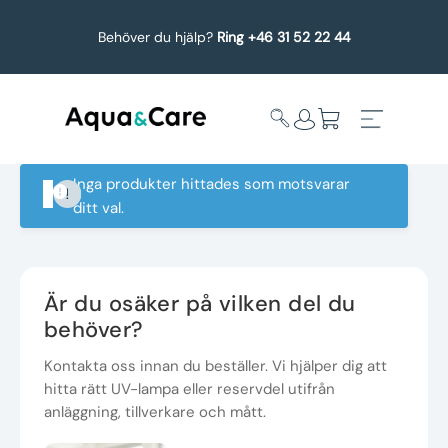
Behöver du hjälp?
Ring +46 31 52 22 44
Inga produkter hittades som motsvarar
ditt val.
Expandera
Affärsområden
undermeny
Köp reservdelar
Är du osäker på vilken del du
behöver?
Service
Kontakta oss innan du beställer. Vi hjälper dig att
hitta rätt UV-lampa eller reservdel utifrån
Uppgradering
anläggning, tillverkare och mått.