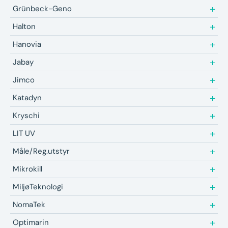
Grünbeck-Geno
Halton
Hanovia
Jabay
Jimco
Katadyn
Kryschi
LIT UV
Måle/Reg.utstyr
Mikrokill
MiljøTeknologi
NomaTek
Optimarin