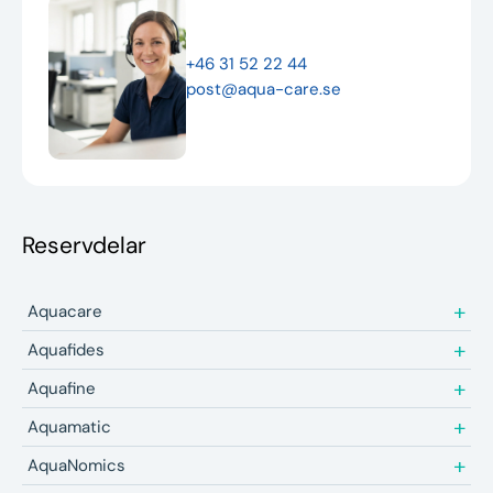
Nyheter
+46 31 52 22 44
Underhållstips
post@aqua-care.se
Kontakt
Reservdelar
Aquacare
Aquafides
Aquafine
Aquamatic
AquaNomics