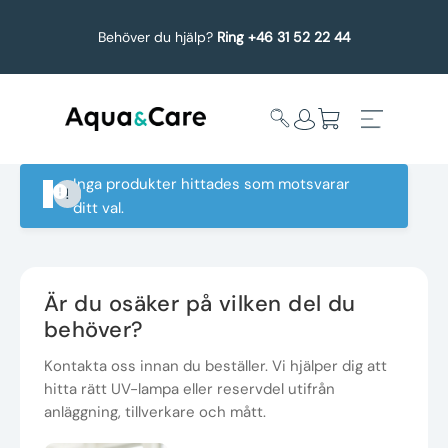
Behöver du hjälp?
Ring +46 31 52 22 44
Inga produkter hittades som motsvarar
ditt val.
Expandera
Affärsområden
undermeny
Köp reservdelar
Är du osäker på vilken del du
behöver?
Service
Kontakta oss innan du beställer. Vi hjälper dig att
hitta rätt UV-lampa eller reservdel utifrån
Uppgradering
anläggning, tillverkare och mått.