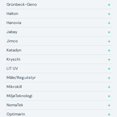
Grünbeck-Geno
Halton
Hanovia
Jabay
Jimco
Katadyn
Kryschi
LIT UV
Måle/Reg.utstyr
Mikrokill
MiljøTeknologi
NomaTek
Optimarin