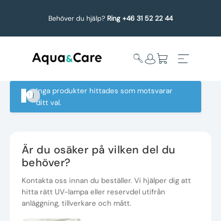
Behöver du hjälp?
Ring +46 31 52 22 44
Inga produkter hittades som motsvarar
ditt val.
Expandera
Affärsområden
undermeny
Köp reservdelar
Är du osäker på vilken del du
behöver?
Service
Kontakta oss innan du beställer. Vi hjälper dig att
hitta rätt UV-lampa eller reservdel utifrån
Uppgradering
anläggning, tillverkare och mått.