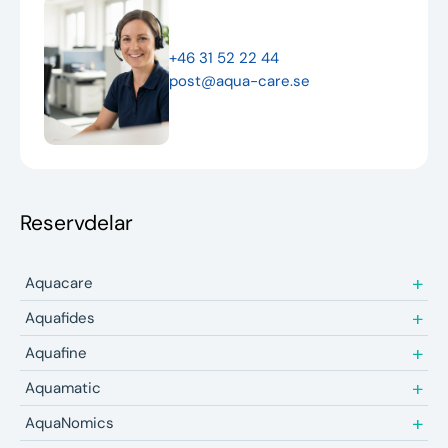
Nyheter
+46 31 52 22 44
Underhållstips
post@aqua-care.se
Kontakt
Reservdelar
Aquacare
Aquafides
Aquafine
Aquamatic
AquaNomics