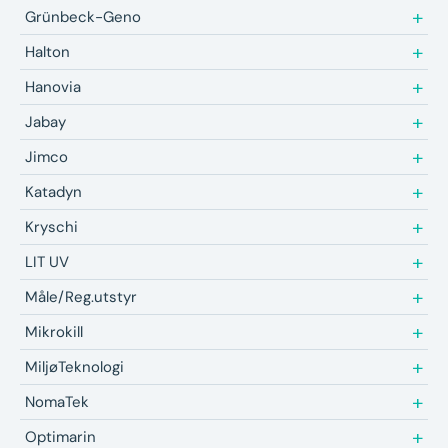
Grünbeck-Geno
Halton
Hanovia
Jabay
Jimco
Katadyn
Kryschi
LIT UV
Måle/Reg.utstyr
Mikrokill
MiljøTeknologi
NomaTek
Optimarin