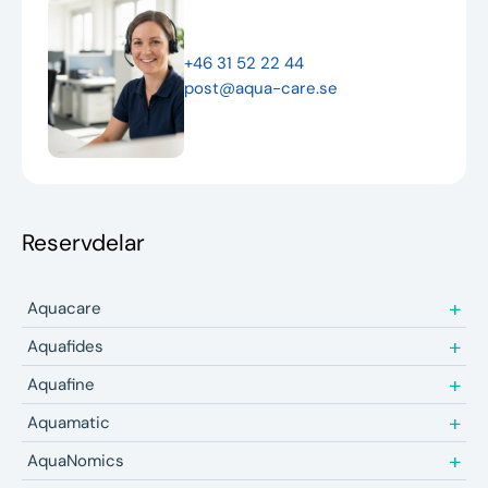
Nyheter
+46 31 52 22 44
Underhållstips
post@aqua-care.se
Kontakt
Reservdelar
Aquacare
Aquafides
Aquafine
Aquamatic
AquaNomics