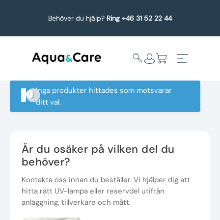
Behöver du hjälp?
Ring +46 31 52 22 44
Inga produkter hittades som motsvarar
ditt val.
Expandera
Affärsområden
undermeny
Köp reservdelar
Är du osäker på vilken del du
behöver?
Service
Kontakta oss innan du beställer. Vi hjälper dig att
hitta rätt UV-lampa eller reservdel utifrån
Uppgradering
anläggning, tillverkare och mått.