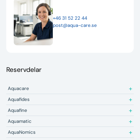
Nyheter
+46 31 52 22 44
Underhållstips
post@aqua-care.se
Kontakt
Reservdelar
Aquacare
Aquafides
Aquafine
Aquamatic
AquaNomics