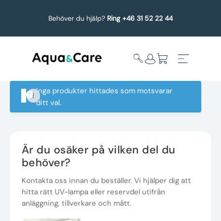
Behöver du hjälp?
Ring +46 31 52 22 44
Inga produkter hittades som motsvarar
ditt val.
Expandera
Affärsområden
undermeny
Köp reservdelar
Är du osäker på vilken del du
behöver?
Service
Kontakta oss innan du beställer. Vi hjälper dig att
hitta rätt UV-lampa eller reservdel utifrån
Uppgradering
anläggning, tillverkare och mått.