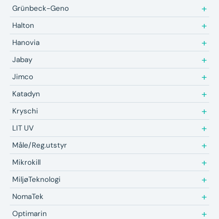
Grünbeck-Geno
Halton
Hanovia
Jabay
Jimco
Katadyn
Kryschi
LIT UV
Måle/Reg.utstyr
Mikrokill
MiljøTeknologi
NomaTek
Optimarin