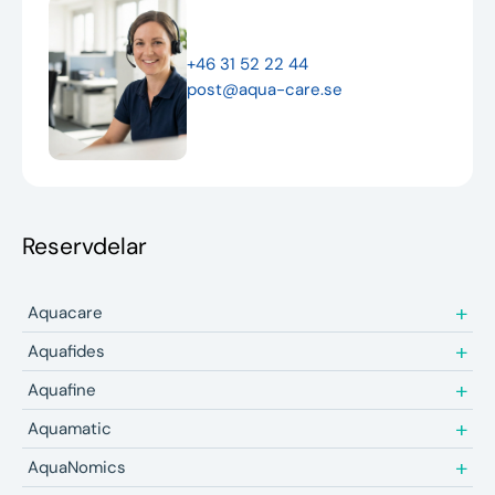
Nyheter
+46 31 52 22 44
Underhållstips
post@aqua-care.se
Kontakt
Reservdelar
Aquacare
Aquafides
Aquafine
Aquamatic
AquaNomics