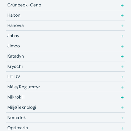
Grünbeck-Geno
Halton
Hanovia
Jabay
Jimco
Katadyn
Kryschi
LIT UV
Måle/Reg.utstyr
Mikrokill
MiljøTeknologi
NomaTek
Optimarin