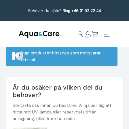
Behöver du hjälp?
Ring +46 31 52 22 44
Inga produkter hittades som motsvarar
ditt val.
Expandera
Affärsområden
undermeny
Köp reservdelar
Är du osäker på vilken del du
behöver?
Service
Kontakta oss innan du beställer. Vi hjälper dig att
hitta rätt UV-lampa eller reservdel utifrån
Uppgradering
anläggning, tillverkare och mått.