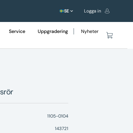
Logga in
SE
Service
Uppgradering
Nyheter
srör
1105-0104
143721