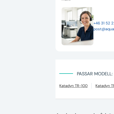
+46 31 52 
post@aqua
PASSAR MODELL:
Katadyn TR-100
Katadyn T