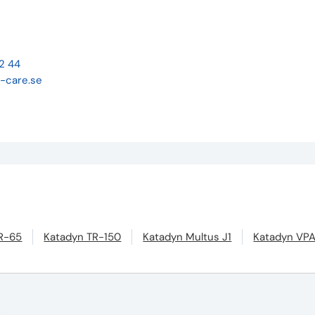
22 44
-care.se
R-65
Katadyn TR-150
Katadyn Multus J1
Katadyn VP