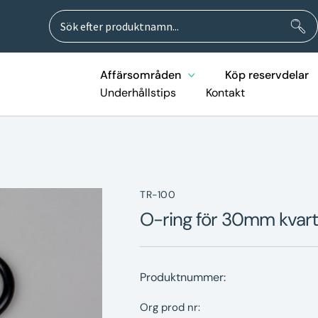
Sök
Sök
efter:
Affärsområden
Köp reservdelar
Underhållstips
Kontakt
TR-100
O-ring för 30mm kvart
Produktnummer:
Org prod nr: