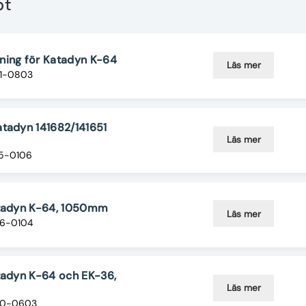
pt
ning för Katadyn K-64
Läs mer
01-0803
atadyn 141682/141651
Läs mer
35-0106
atadyn K-64, 1050mm
Läs mer
06-0104
tadyn K-64 och EK-36,
Läs mer
100-0603