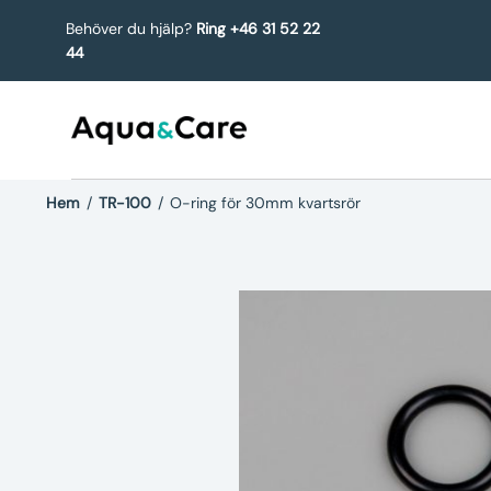
Behöver du hjälp?
Ring +46 31 52 22
44
Hem
/
TR-100
/
O-ring för 30mm kvartsrör