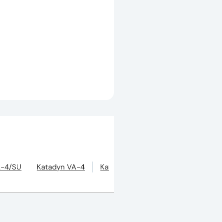
A-4/SU
Katadyn VA-4
Katadyn VA-2-160 (K-64)
Kata